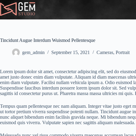
Tincidunt Augue Interdum Wuismod Pellentesque
gem_admin
September 15, 2021
Cameras
,
Portrait
Lorem ipsum dolor sit amet, consectetur adipiscing elit, sed do eiusmod
amet justo donec enim diam vulputate. Aliquam id diam maecenas ultricie
enim diam vulputate. Facilisi nullam vehicula ipsum a. Odio euismod lac
Suspendisse faucibus interdum posuere lorem ipsum dolor sit. Sed vulpu
sagittis id consectetur purus ut. Pharetra massa massa ultricies mi quis.
Tempus quam pellentesque nec nam aliquam. Integer vitae justo eget magna
ut tortor pretium viverra suspendisse potenti nullam. Tincidunt augue i
nunc aliquet bibendum enim facilisis gravida neque. Mi bibendum nequ
euismod quis viverra. Vulputate sapien nec sagittis aliquam malesuada.
Malesuada nunc vel risus commodo viverra maecenas accumsan lacus vel.