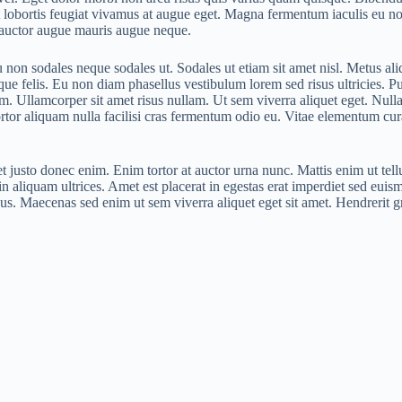
t lobortis feugiat vivamus at augue eget. Magna fermentum iaculis eu n
c auctor augue mauris augue neque.
 non sodales neque sodales ut. Sodales ut etiam sit amet nisl. Metus ali
sque felis. Eu non diam phasellus vestibulum lorem sed risus ultricies. Pu
 Ullamcorper sit amet risus nullam. Ut sem viverra aliquet eget. Nulla a
rtor aliquam nulla facilisi cras fermentum odio eu. Vitae elementum cur
t justo donec enim. Enim tortor at auctor urna nunc. Mattis enim ut tellu
in aliquam ultrices. Amet est placerat in egestas erat imperdiet sed euism
us. Maecenas sed enim ut sem viverra aliquet eget sit amet. Hendrerit g