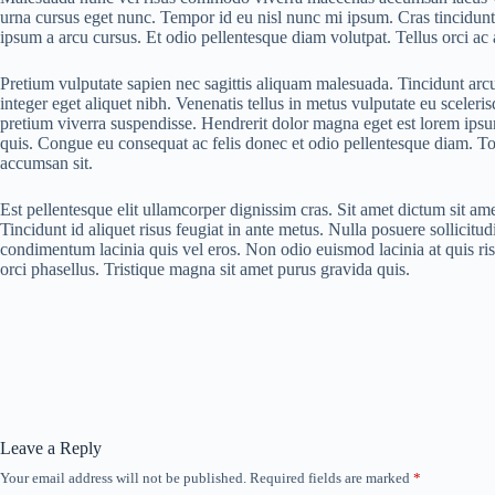
urna cursus eget nunc. Tempor id eu nisl nunc mi ipsum. Cras tincidun
ipsum a arcu cursus. Et odio pellentesque diam volutpat. Tellus orci a
Pretium vulputate sapien nec sagittis aliquam malesuada. Tincidunt arcu
integer eget aliquet nibh. Venenatis tellus in metus vulputate eu sceleri
pretium viverra suspendisse. Hendrerit dolor magna eget est lorem ipsum.
quis. Congue eu consequat ac felis donec et odio pellentesque diam. To
accumsan sit.
Est pellentesque elit ullamcorper dignissim cras. Sit amet dictum sit ame
Tincidunt id aliquet risus feugiat in ante metus. Nulla posuere sollicitud
condimentum lacinia quis vel eros. Non odio euismod lacinia at quis ris
orci phasellus. Tristique magna sit amet purus gravida quis.
Leave a Reply
Your email address will not be published.
Required fields are marked
*