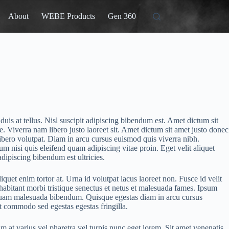
About
WEBE Products
Gen 360
uis at tellus. Nisl suscipit adipiscing bibendum est. Amet dictum sit
. Viverra nam libero justo laoreet sit. Amet dictum sit amet justo donec
libero volutpat. Diam in arcu cursus euismod quis viverra nibh.
nisi quis eleifend quam adipiscing vitae proin. Eget velit aliquet
adipiscing bibendum est ultricies.
uet enim tortor at. Urna id volutpat lacus laoreet non. Fusce id velit
habitant morbi tristique senectus et netus et malesuada fames. Ipsum
iquam malesuada bibendum. Quisque egestas diam in arcu cursus
t commodo sed egestas egestas fringilla.
t varius vel pharetra vel turpis nunc eget lorem. Sit amet venenatis