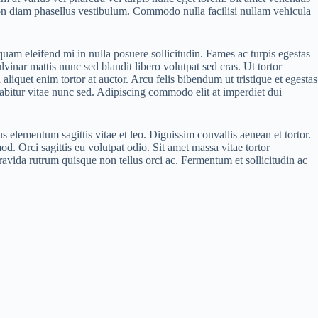
on diam phasellus vestibulum. Commodo nulla facilisi nullam vehicula
quam eleifend mi in nulla posuere sollicitudin. Fames ac turpis egestas
lvinar mattis nunc sed blandit libero volutpat sed cras. Ut tortor
liquet enim tortor at auctor. Arcu felis bibendum ut tristique et egestas
abitur vitae nunc sed. Adipiscing commodo elit at imperdiet dui
s elementum sagittis vitae et leo. Dignissim convallis aenean et tortor.
od. Orci sagittis eu volutpat odio. Sit amet massa vitae tortor
ravida rutrum quisque non tellus orci ac. Fermentum et sollicitudin ac