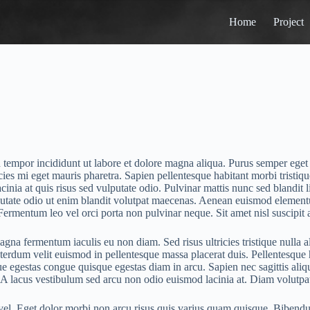
Home
Project
 tempor incididunt ut labore et dolore magna aliqua. Purus semper eget d
s mi eget mauris pharetra. Sapien pellentesque habitant morbi tristique
inia at quis risus sed vulputate odio. Pulvinar mattis nunc sed blandit 
tate odio ut enim blandit volutpat maecenas. Aenean euismod elementum 
 Fermentum leo vel orci porta non pulvinar neque. Sit amet nisl suscipit 
 fermentum iaculis eu non diam. Sed risus ultricies tristique nulla aliq
nterdum velit euismod in pellentesque massa placerat duis. Pellentesque 
e egestas congue quisque egestas diam in arcu. Sapien nec sagittis al
 A lacus vestibulum sed arcu non odio euismod lacinia at. Diam volutpa
 Eget dolor morbi non arcu risus quis varius quam quisque. Bibendum a