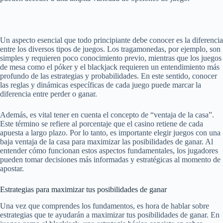
Un aspecto esencial que todo principiante debe conocer es la diferencia
entre los diversos tipos de juegos. Los tragamonedas, por ejemplo, son
simples y requieren poco conocimiento previo, mientras que los juegos
de mesa como el póker y el blackjack requieren un entendimiento más
profundo de las estrategias y probabilidades. En este sentido, conocer
las reglas y dinámicas específicas de cada juego puede marcar la
diferencia entre perder o ganar.
Además, es vital tener en cuenta el concepto de “ventaja de la casa”.
Este término se refiere al porcentaje que el casino retiene de cada
apuesta a largo plazo. Por lo tanto, es importante elegir juegos con una
baja ventaja de la casa para maximizar las posibilidades de ganar. Al
entender cómo funcionan estos aspectos fundamentales, los jugadores
pueden tomar decisiones más informadas y estratégicas al momento de
apostar.
Estrategias para maximizar tus posibilidades de ganar
Una vez que comprendes los fundamentos, es hora de hablar sobre
estrategias que te ayudarán a maximizar tus posibilidades de ganar. En