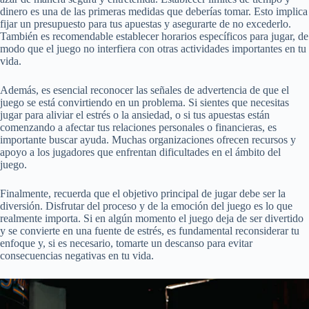
dinero es una de las primeras medidas que deberías tomar. Esto implica
fijar un presupuesto para tus apuestas y asegurarte de no excederlo.
También es recomendable establecer horarios específicos para jugar, de
modo que el juego no interfiera con otras actividades importantes en tu
vida.
Además, es esencial reconocer las señales de advertencia de que el
juego se está convirtiendo en un problema. Si sientes que necesitas
jugar para aliviar el estrés o la ansiedad, o si tus apuestas están
comenzando a afectar tus relaciones personales o financieras, es
importante buscar ayuda. Muchas organizaciones ofrecen recursos y
apoyo a los jugadores que enfrentan dificultades en el ámbito del
juego.
Finalmente, recuerda que el objetivo principal de jugar debe ser la
diversión. Disfrutar del proceso y de la emoción del juego es lo que
realmente importa. Si en algún momento el juego deja de ser divertido
y se convierte en una fuente de estrés, es fundamental reconsiderar tu
enfoque y, si es necesario, tomarte un descanso para evitar
consecuencias negativas en tu vida.